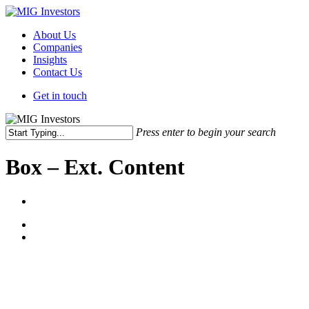
Skip
to
Menu
About Us
main
Companies
content
Insights
Contact Us
Get in touch
Press enter to begin your search
Close
Search
Box – Ext. Content